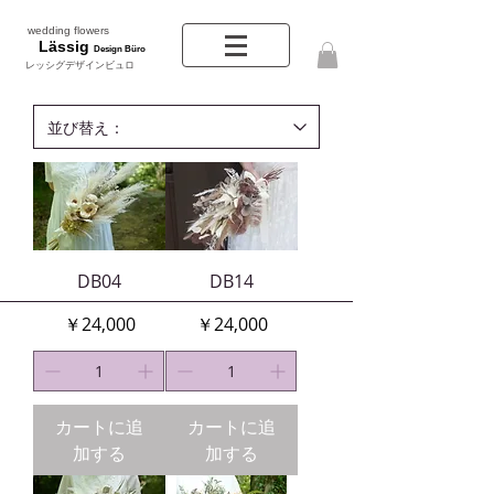
wedding flowers
Lässig
Design Büro
レッシグデザインビュロ
DB04
DB14
価格
価格
￥24,000
￥24,000
カートに追
カートに追
加する
加する