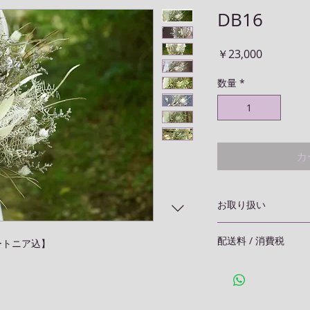
DB16
価
￥23,000
格
数量
*
カ
お取り扱い
こちらのアイテムは
配送料 / 消費税
ートニア込】
ワーを使用しており
元に届きました商品
こちらの商品は国内
所で保管ください
本体価格に別途、