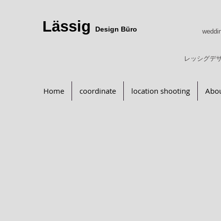
Lässig
Design Büro
weddin
レッシグデ
Home
coordinate
location shooting
Abou