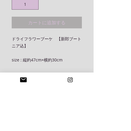
カートに追加する
ドライフラワーブーケ 【新郎ブート
ニア込】
size : 縦約47cm×横約30cm
お取り扱い
こちらのアイテムはドライフラワー及
配送料 / 消費税
プリザーブドフラワーを使用しており
非常にデリケートなものです、お手元
こちらの商品は国内一律¥1.500-に
に届きました商品は直射日光を避け、
て発送致します
湿気の少ない場所で保管ください
本体価格に別途、消費税10%をお
預かり致します
© 2020 by Lässig Design Büro Co.,Ltd. Proudly
created