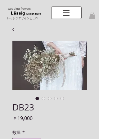
wedding flowers
Lässig
Design Büro
レッシグデザインビュロ
DB23
価
￥19,000
格
数量
*