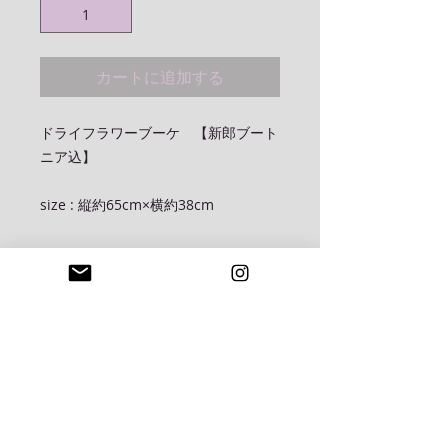
カートに追加する
ドライフラワーブーケ 【新郎ブート
ニア込】
size : 縦約65cm×横約38cm
お取り扱い
こちらのアイテムはドライフラワー及
配送料 / 消費税
プリザーブドフラワーを使用しており
非常にデリケートなものです、お手元
こちらの商品は国内一律¥1.500-に
に届きました商品は直射日光を避け、
て発送致します
湿気の少ない場所で保管ください
本体価格に別途、消費税10%をお
預かり致します
© 2020 by Lässig Design Büro Co.,Ltd. Proudly
created