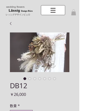
wedding flowers
Lässig
Design Büro
レッシグデザインビュロ
DB12
価
￥26,000
格
数量
*